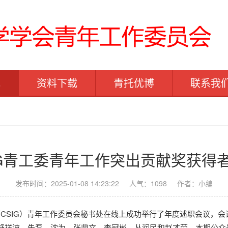
地
资料下载
青托优博
联系我
IG青工委青年工作突出贡献奖获得
发布时间：2025-01-08 14:23:22
人气：
1098
作者：小编
会（CSIG）青年工作委员会秘书处在线上成功举行了年度述职会议，
、舒祥波、朱磊、沈为、张鼎文、李冠彬、丛润民和赵才荣。本期公众