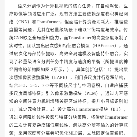
语义分割作为计算机视觉的核心任务，在自动驾驶、医
疗影像等领域应用广泛。现有方法主要依赖深度卷积神经网
络（CNN）和Transformer，但面临计算资源消耗大、推理速
度慢等问题，尤其在轻量级场景下难以平衡精度与效率。传
统CNN缺乏全局感知能力，而Transformer的高复杂度限制了
实时性。团队提出层次感知特征融合模型（HAFormer），通
过层次化局部特征提取、高效全局建模及智能特征融合，实
现了轻量级语义分割任务中精度与速度的平衡（所提深度神
经网络的架构图如图 2所示，）。具体创新包括：1）提出层
次感知像素激励模块（HAPE），利用多尺度并行卷积结构，
结合3×3、5×5、7×7等不同核尺寸与空洞卷积，自适应捕获
多尺度局部特征；引入像素激励模块（PEM），通过内容感
知的空间注意力机制增强关键区域特征，提升小目标识别能
力，减少冗余计算。2）设计高效Transformer模块（ET），
通过空间降维线性投影与特征分块策略，将传统Transformer
的二次计算复杂度降低至线性，解决高分辨率输入的计算瓶
颈；采用深度可分离卷积优化MLP层，去除固定位置编码，