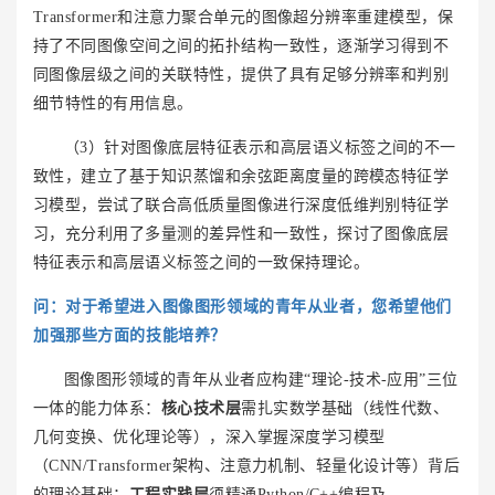
Transformer和注意力聚合单元的图像超分辨率重建模型，保
持了不同图像空间之间的拓扑结构一致性，逐渐学习得到不
同图像层级之间的关联特性，提供了具有足够分辨率和判别
细节特性的有用信息。
（3）针对图像底层特征表示和高层语义标签之间的不一
致性，建立了基于知识蒸馏和余弦距离度量的跨模态特征学
习模型，尝试了联合高低质量图像进行深度低维判别特征学
习，充分利用了多量测的差异性和一致性，探讨了图像底层
特征表示和高层语义标签之间的一致保持理论。
问：
对于希望进入图像图形领域的青年从业者，您希望他们
加强那些方面的技能培养？
图像图形领域的青年从业者应构建“理论-技术-应用”三位
一体的能力体系：
核心技术层
需扎实数学基础（线性代数、
几何变换、优化理论等），深入掌握深度学习模型
（CNN/Transformer架构、注意力机制、轻量化设计等）背后
的理论基础；
工程实践层
须精通Python/C++编程及