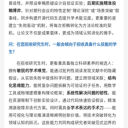
普适性，并预设审稿质疑设计自验证实验；
后期实施精准投
稿博弈
，针对期刊会议的特性定制“理论深挖”或“场景突破”叙
事线，同步构建开源代码生态提升学术能见度。更重要的是
建立“失败驱动”机制，将每次拒稿转化为方法论校准的契
机，让论文不仅是成果载体，更成为领域认知进化的推手。
问：
在您招收研究生时，一般会倾向于招收具备什么技能的学
生？
在招收研究生时，更看重具备独立科研素养的候选人：
拥有
敏锐的学术嗅觉
，能通过批判性阅读发现文献中的隐藏
假设，从实验失败中提炼科学问题，建立跨领域关联；
结构
化思维能力
，能将复杂问题拆解为可验证的子任务，用数学
工具或物理建模重构理论框架；
系统性解决问题的韧性
，能
在资源限制下创新实验设计，通过代码快速验证假设，精准
溯源故障并迭代方案。同时需具备
学术表达的手术刀
——能
用可视化与理论推演清晰阐明创新价值，将技术突破转化为
领域认知的跃迁。这些能力共同构成研究者突破范式边界的