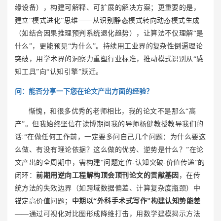
缘设备），构建可解释、可扩展的解决方案；更重要的是，
建立“模式进化”思维——从识别静态模式转向动态模式生成
（如结合因果推理预判系统退化趋势），让算法不仅理解“是
什么”，更能预见“为什么”。持续用工业界的复杂性倒逼理论
突破，用学术界的洞察力重塑行业标准，推动模式识别从“感
知工具”向“认知引擎”跃迁。
问：
能否分享一下您在论文产出方面的经验？
惭愧，和很多优秀的老师相比，我的论文不是那么“高
产”。但我始终坚信在读博期间我的导师杨健教授教导我们的
话:“在做任何工作前，一定要多问自己几个问题：为什么要这
么做、有没有理论依据？这么做的优势、逆势是什么？”在论
文产出的全周期中，需构建“问题定位-认知突破-价值传递”的
闭环：
前期用逆向工程解构顶会顶刊论文的贡献基因
，在传
统方法的失效边界（如跨域数据偏差、计算复杂度瓶颈）中
锚定高价值问题；
中期以“外科手术式写作”构建认知势能差
—
—通过可视化对比图形成降维打击，用数学建模揭示方法