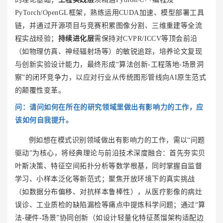
PyTorch/OpenGL框架，熟练运用CUDA加速、模型部署工具
链，并通过开源项目与竞赛积累图像分割、三维重建等全流
程实战经验；
持续进化层
需保持对CVPR/ICCV等顶会前沿
（如物理仿真、神经辐射场等）的敏锐追踪，培养论文复现
与创新实验设计能力，最终形成“算法创新-工程落地-场景洞
察”的闭环竞争力，以应对行业从传统图形管线向AI原生范式
的颠覆性变革。
问：
请问如何在所在的研究领域里做出有影响力的工作，应
该如何自我提升。
例如想在模式识别领域做出有影响力的工作，需以“问题
驱动”为核心，将经典理论与前沿技术深度融合：首先夯实贝
叶斯决策、特征空间拓扑分析等数学根基，同时掌握自监督
学习、小样本泛化等新范式；聚焦开放环境下的真实挑战
（如数据分布偏移、对抗样本鲁棒性），从医疗影像的病灶
误诊、工业质检的缺陷漏检等痛点中提炼科学问题；通过“算
法-硬件-场景”协同创新（如设计轻量化特征蒸馏架构适配边