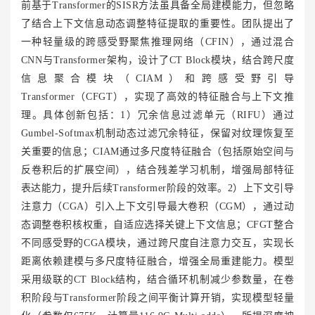
前基于Transformer的SISR方法虽具备全局建模能力，但忽略
了结合上下文信息动态调整特征提取的重要性。团队提出了
一种轻量级的跨感受野聚焦推理网络（CFIN），通过混合
CNN与Transformer架构，设计了CT Block模块，结合跨尺度
信息聚合模块（CIAM）和跨感受野引导
Transformer（CFGT），实现了高效的特征融合与上下文推
理。具体创新包括：1）冗余信息过滤单元（RIFU）通过
Gumbel-Softmax机制动态过滤冗余特征，保留对纹理恢复至
关重要的信息；
CIAM
通过多尺度特征融合（包括原始空间与
反卷积后的扩展空间），结合残差学习机制，增强局部特征
表达能力，提升后续Transformer阶段的效率。2）上下文引导
注意力（CGA）引入上下文引导最大卷积（CGM），通过动
态调整卷积核权重，自适应选择关键上下文信息；CFGT整合
不同感受野的CGA模块，通过跨尺度自注意力交互，实现长
距离依赖建模与多尺度特征融合，增强全局重建能力。模型
采用级联的CT Block结构，结合循环机制减少参数量，在卷
积阶段与Transformer阶段之间平衡计算开销，实现模型轻量