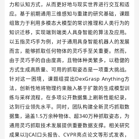
力和认知方式，从而更好地与现实世界进行交互和适
应。基于前期通用三维感知与重建的研究基础，课题
组致力于利用多模态大模型的常识推理和人类行为的
知识迁移，实现端到端类人具身智能的算法及应用。
以五指灵巧手为例，对于通用具身智能机器人的发展
而言，能够抓取任何物体的灵巧手至关重要。然而，
由于灵巧手的自由度高，且物体种类繁多，以稳健的
方式生成高质量、可用的抓取姿态是一项重大挑战。
针对这一困境，课题组提出DexGrasp Anything方
法，创新性地将物理约束融入基于扩散的生成模型训
练与采样流程，在多项公开数据集上刷新性能纪录，
达到行业领先水平。同时，团队构建全新灵巧抓取数
据集，涵盖1.5万余种物体、超340万种抓取姿态，为
通用灵巧抓取技术发展提供重要数据支撑。相关研究
成果以IJCAI口头报告、CVPR亮点论文等形式发表，